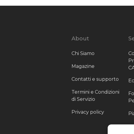
About
Se
Chi Siamo
Co
P
Magazine
C
Contatti e supporto
Ec
Termini e Condizioni
Fo
di Servizio
Pe
Privacy policy
Pi
Sc