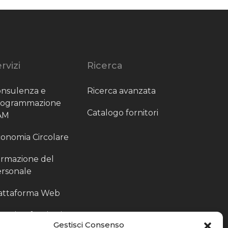
rvizi
Ricerca
nsulenza e
Ricerca avanzata
rogrammazione
Catalogo fornitori
AM
onomia Circolare
rmazione del
rsonale
attaforma Web
outing fornitori
Gestisci Consenso