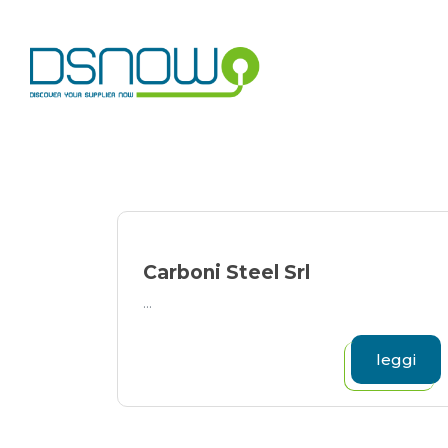
Skip
to
content
Carboni Steel Srl
...
leggi