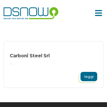
Skip
to
content
Carboni Steel Srl
...
leggi