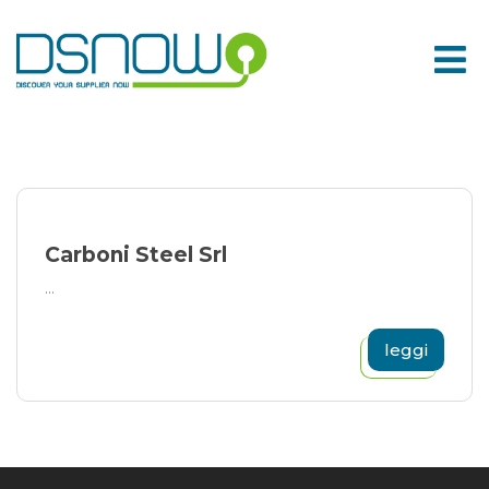
Skip
to
content
Carboni Steel Srl
...
leggi