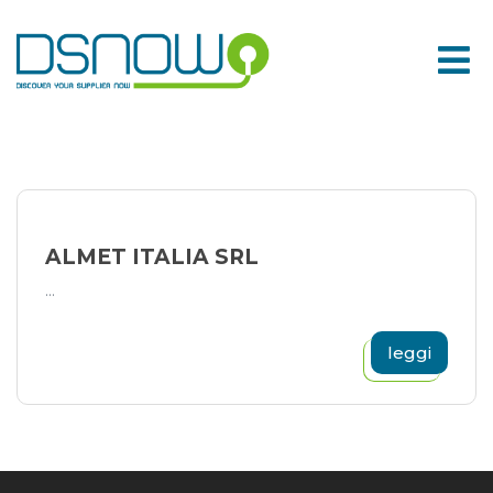
Skip
to
content
ALMET ITALIA SRL
...
leggi