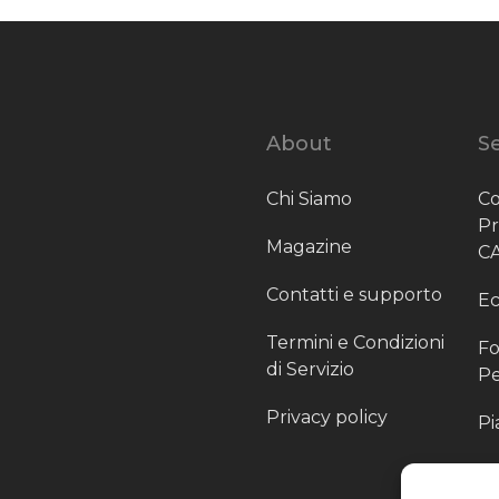
About
Se
Chi Siamo
Co
P
Magazine
C
Contatti e supporto
Ec
Termini e Condizioni
Fo
di Servizio
Pe
Privacy policy
Pi
Sc