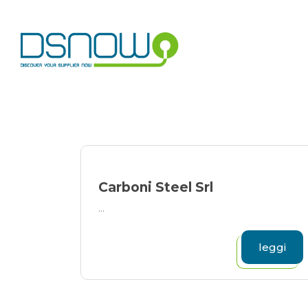
Skip
to
content
Carboni Steel Srl
...
leggi