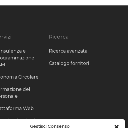
rvizi
Ricerca
nsulenza e
Ricerca avanzata
rogrammazione
Catalogo fornitori
AM
onomia Circolare
rmazione del
rsonale
attaforma Web
outing fornitori
Gestisci Consenso