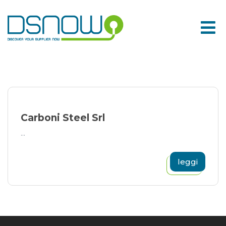
Skip
to
content
Carboni Steel Srl
...
leggi