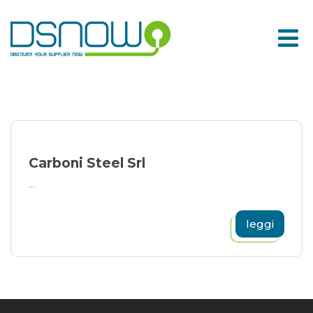
Skip
to
content
Carboni Steel Srl
...
leggi