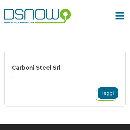
Skip
to
content
Carboni Steel Srl
...
leggi