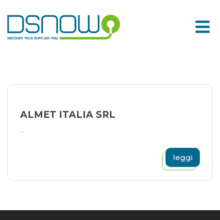
Skip
to
content
ALMET ITALIA SRL
...
leggi