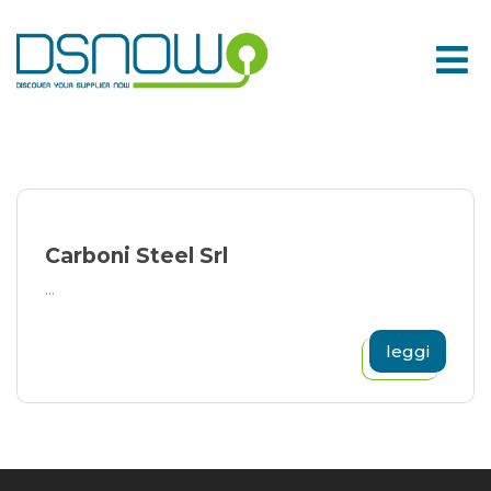
Skip
to
content
Carboni Steel Srl
...
leggi