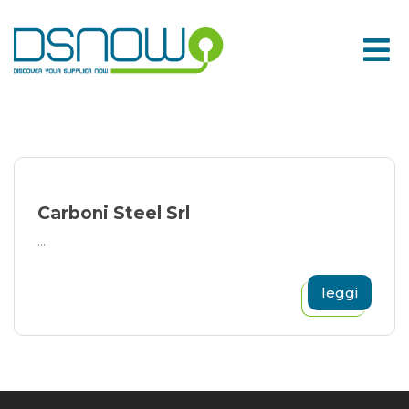
Skip
to
content
Carboni Steel Srl
...
leggi