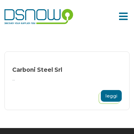
Skip
to
content
Carboni Steel Srl
...
leggi