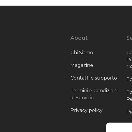
About
Se
Chi Siamo
Co
P
Magazine
C
Contatti e supporto
Ec
Termini e Condizioni
Fo
di Servizio
Pe
Privacy policy
Pi
Sc