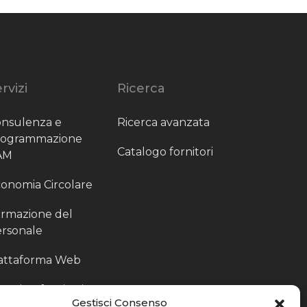
rvizi
Ricerca
nsulenza e
Ricerca avanzata
rogrammazione
Catalogo fornitori
AM
onomia Circolare
rmazione del
rsonale
attaforma Web
outing fornitori
Gestisci Consenso