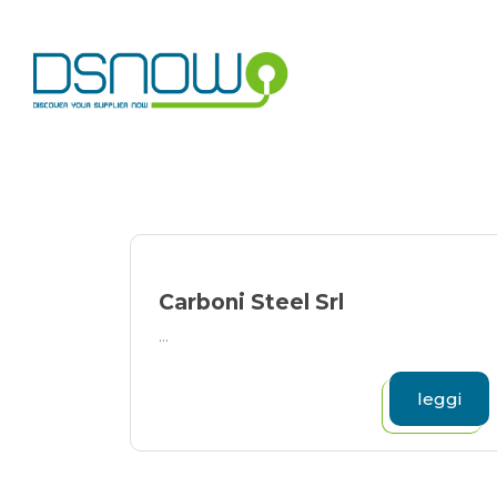
Skip
to
content
Carboni Steel Srl
...
leggi