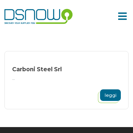
Skip
to
content
Carboni Steel Srl
...
leggi