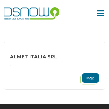
Skip
to
content
ALMET ITALIA SRL
...
leggi