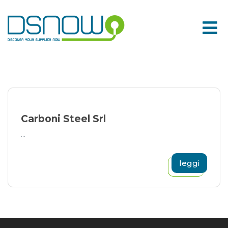
Skip
to
content
Carboni Steel Srl
...
leggi