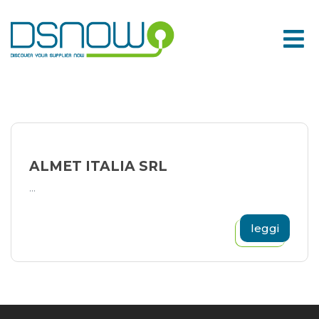
Skip
to
content
ALMET ITALIA SRL
...
leggi