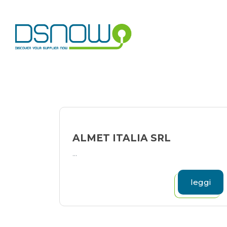
Skip
to
content
ALMET ITALIA SRL
...
leggi