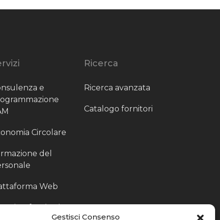
rvizi
Ricerca
nsulenza e
Ricerca avanzata
rogrammazione
Catalogo fornitori
AM
onomia Circolare
rmazione del
rsonale
attaforma Web
outing fornitori
Gestisci Consenso