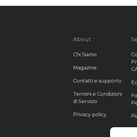
About
Se
Chi Siamo
Co
P
Magazine
C
Contatti e supporto
Ec
Termini e Condizioni
Fo
di Servizio
Pe
Privacy policy
Pi
Sc