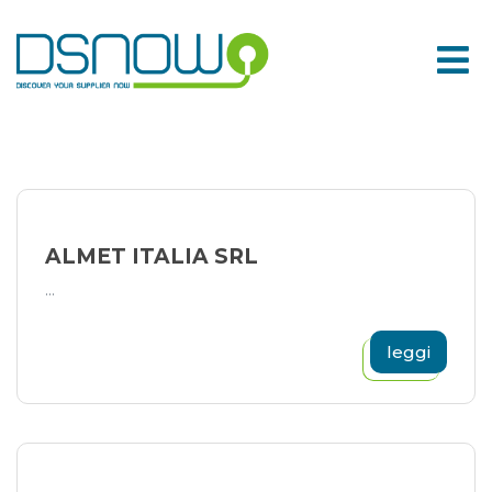
Skip
to
content
ALMET ITALIA SRL
...
leggi