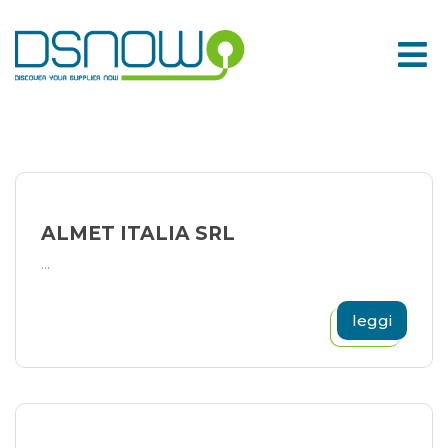
Skip
to
content
ALMET ITALIA SRL
...
leggi