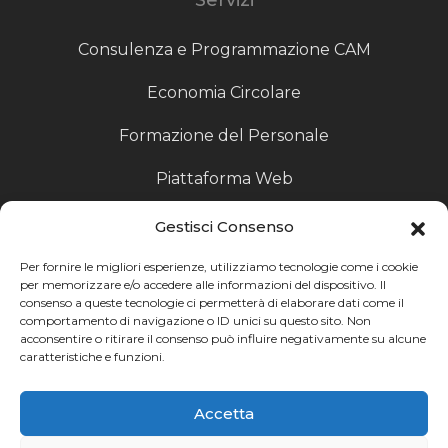
Consulenza e Programmazione CAM
Economia Circolare
Formazione del Personale
Piattaforma Web
Scouting fornitori
Gestisci Consenso
Produzione Particolari
Per fornire le migliori esperienze, utilizziamo tecnologie come i cookie
per memorizzare e/o accedere alle informazioni del dispositivo. Il
consenso a queste tecnologie ci permetterà di elaborare dati come il
Raccoglitori di Fine Linea
comportamento di navigazione o ID unici su questo sito. Non
acconsentire o ritirare il consenso può influire negativamente su alcune
Ricerca
caratteristiche e funzioni.
Ricerca avanzata
Accetta
Catalogo fornitori