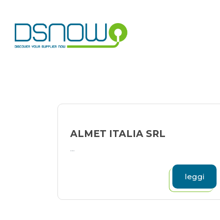
Skip
to
content
ALMET ITALIA SRL
...
leggi