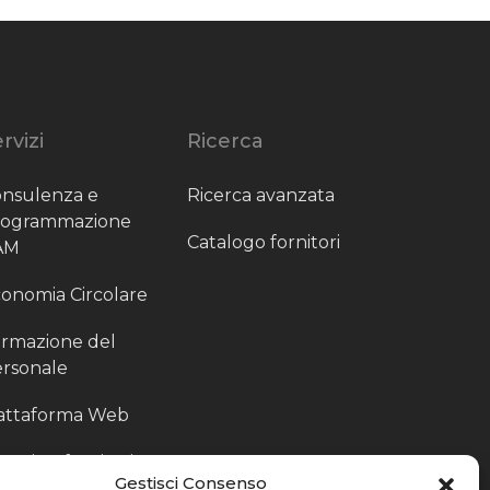
rvizi
Ricerca
nsulenza e
Ricerca avanzata
rogrammazione
Catalogo fornitori
AM
onomia Circolare
rmazione del
rsonale
attaforma Web
outing fornitori
Gestisci Consenso