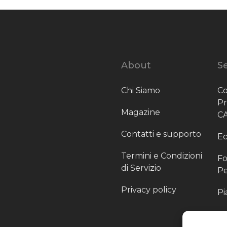
About
Se
Chi Siamo
Co
P
Magazine
C
Contatti e supporto
Ec
Termini e Condizioni
Fo
di Servizio
Pe
Privacy policy
Pi
Sc