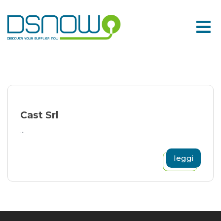
Skip
to
content
Cast Srl
...
leggi