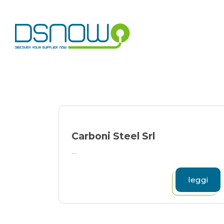
Skip
to
content
Carboni Steel Srl
...
leggi