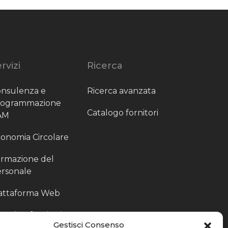
rvizi
Ricerca
nsulenza e
Ricerca avanzata
rogrammazione
Catalogo fornitori
AM
onomia Circolare
rmazione del
rsonale
attaforma Web
outing fornitori
Gestisci Consenso