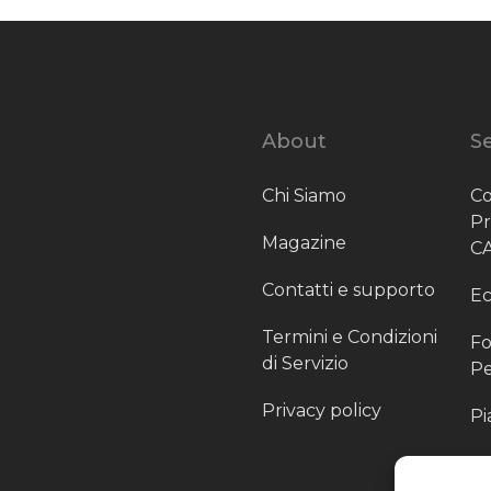
About
Se
Chi Siamo
Co
P
Magazine
C
Contatti e supporto
Ec
Termini e Condizioni
Fo
di Servizio
Pe
Privacy policy
Pi
Sc