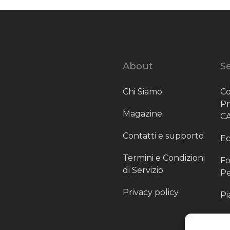
About
Se
Chi Siamo
Co
P
Magazine
C
Contatti e supporto
Ec
Termini e Condizioni
Fo
di Servizio
Pe
Privacy policy
Pi
Sc