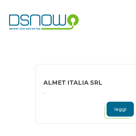
Skip
to
content
ALMET ITALIA SRL
...
leggi