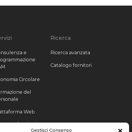
rvizi
Ricerca
nsulenza e
Ricerca avanzata
rogrammazione
Catalogo fornitori
AM
onomia Circolare
rmazione del
rsonale
attaforma Web
outing fornitori
Gestisci Consenso