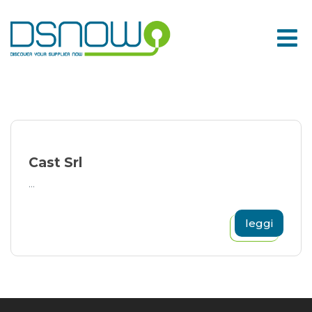
Skip
to
content
Cast Srl
...
leggi