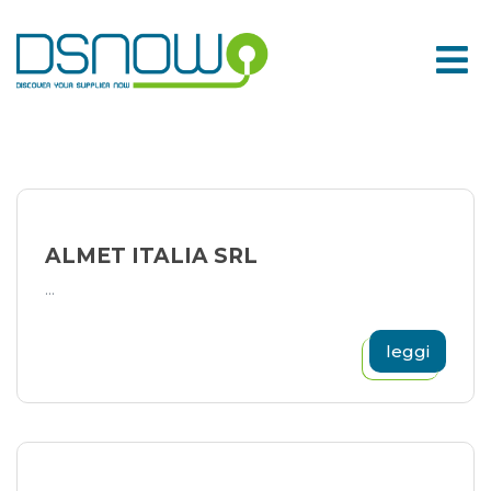
Skip
to
content
ALMET ITALIA SRL
...
leggi