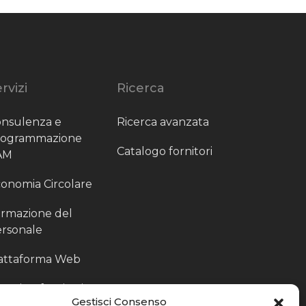
rvizi
Ricerca
nsulenza e
Ricerca avanzata
rogrammazione
Catalogo fornitori
AM
onomia Circolare
rmazione del
rsonale
attaforma Web
outing fornitori
Gestisci Consenso