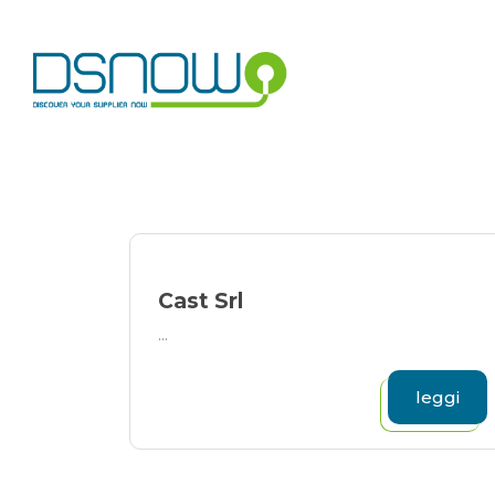
Skip
to
content
Cast Srl
...
leggi