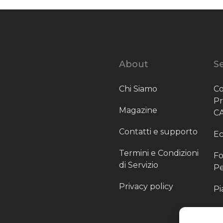
About
Se
Chi Siamo
Co
P
Magazine
C
Contatti e supporto
Ec
Termini e Condizioni
Fo
di Servizio
Pe
Privacy policy
Pi
Sc