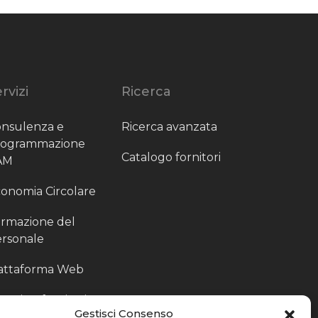
rvizi
Ricerca
nsulenza e
Ricerca avanzata
rogrammazione
Catalogo fornitori
AM
onomia Circolare
rmazione del
rsonale
attaforma Web
outing fornitori
Gestisci Consenso