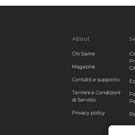
About
Se
Chi Siamo
Co
P
Magazine
C
Contatti e supporto
Ec
Termini e Condizioni
Fo
di Servizio
Pe
Privacy policy
Pi
Sc