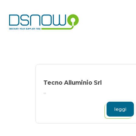
Skip
to
content
Tecno Alluminio Srl
...
leggi