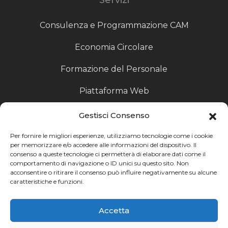
Consulenza e Programmazione CAM
Economia Circolare
Formazione del Personale
Piattaforma Web
Scouting fornitori
Gestisci Consenso
Produzione Particolari
Per fornire le migliori esperienze, utilizziamo tecnologie come i cookie
per memorizzare e/o accedere alle informazioni del dispositivo. Il
consenso a queste tecnologie ci permetterà di elaborare dati come il
Raccoglitori di Fine Linea
comportamento di navigazione o ID unici su questo sito. Non
acconsentire o ritirare il consenso può influire negativamente su alcune
Ricerca
caratteristiche e funzioni.
Ricerca avanzata
Accetta
Catalogo fornitori