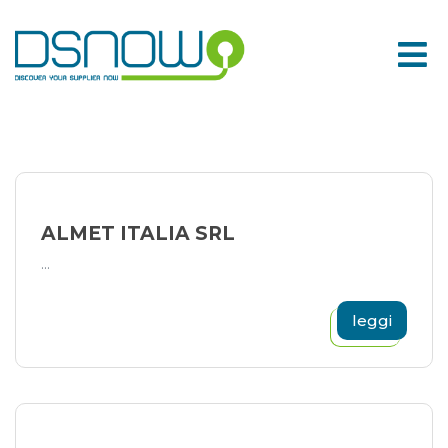
Skip
to
content
ALMET ITALIA SRL
...
leggi