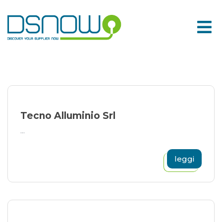
Skip
to
content
Tecno Alluminio Srl
...
leggi