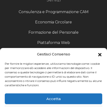
Consulenza e Programmazione CAM
Economia Circolare
Formazione del Personale
Piattaforma Web
Scouting fornitori
Gestisci Consenso
Produzione Particolari
Per fornire le migliori esperienze, utilizziamo tecnologie come i cookie
per memorizzare e/o accedere alle informazioni del dispositivo. Il
consenso a queste tecnologie ci permetterà di elaborare dati come il
Raccoglitori di Fine Linea
comportamento di navigazione o ID unici su questo sito. Non
acconsentire o ritirare il consenso può influire negativamente su alcune
Ricerca
caratteristiche e funzioni.
Ricerca avanzata
Accetta
Catalogo fornitori