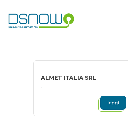
Skip
to
content
ALMET ITALIA SRL
...
leggi