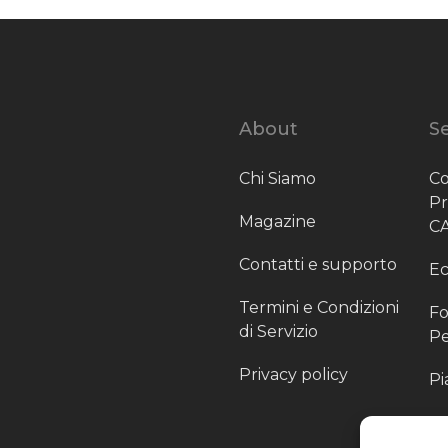
About
Se
Chi Siamo
Co
P
Magazine
C
Contatti e supporto
Ec
Termini e Condizioni
Fo
di Servizio
Pe
Privacy policy
Pi
Sc