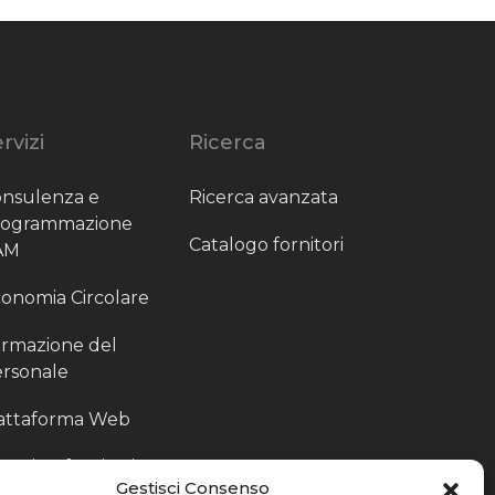
rvizi
Ricerca
nsulenza e
Ricerca avanzata
rogrammazione
Catalogo fornitori
AM
onomia Circolare
rmazione del
rsonale
attaforma Web
outing fornitori
Gestisci Consenso