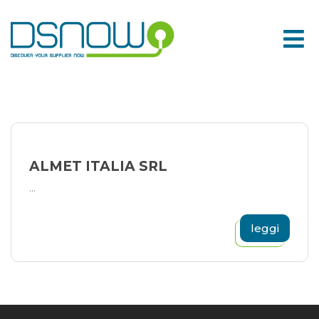
Skip
to
content
ALMET ITALIA SRL
...
leggi