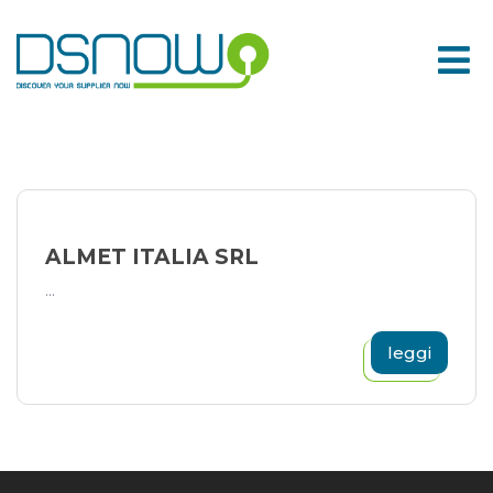
Skip
to
content
ALMET ITALIA SRL
...
leggi