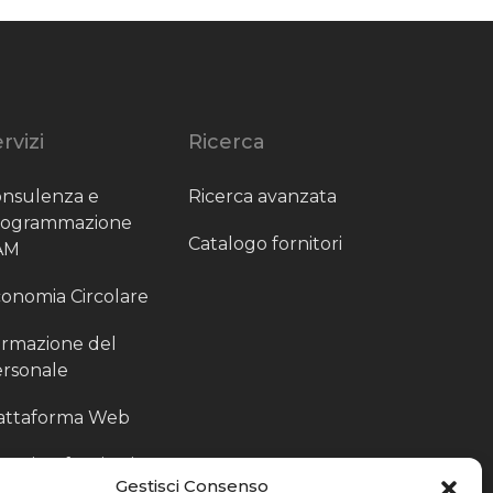
rvizi
Ricerca
nsulenza e
Ricerca avanzata
rogrammazione
Catalogo fornitori
AM
onomia Circolare
rmazione del
rsonale
attaforma Web
outing fornitori
Gestisci Consenso