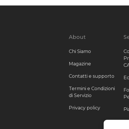
About
Se
Chi Siamo
Co
P
Magazine
C
Contatti e supporto
Ec
Termini e Condizioni
Fo
di Servizio
Pe
Privacy policy
Pi
Sc