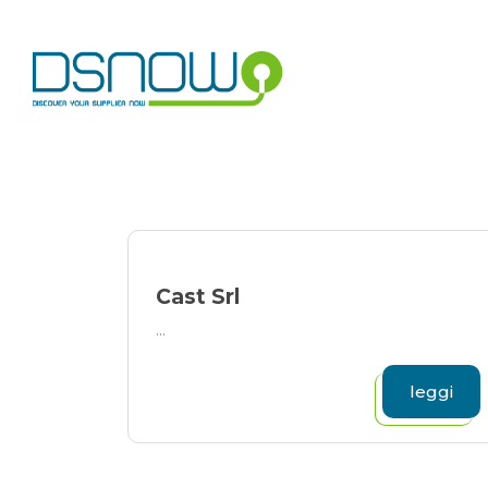
Skip
to
content
Cast Srl
...
leggi