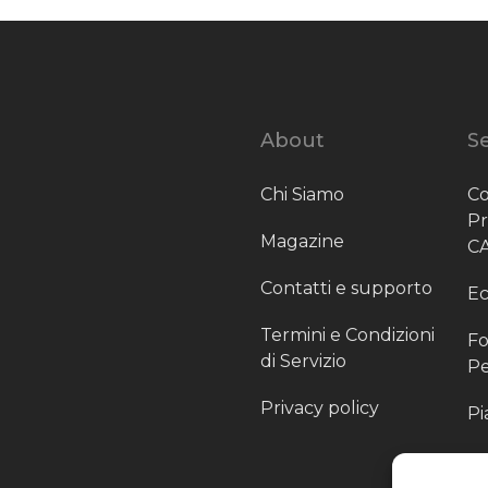
About
Se
Chi Siamo
Co
P
Magazine
C
Contatti e supporto
Ec
Termini e Condizioni
Fo
di Servizio
Pe
Privacy policy
Pi
Sc