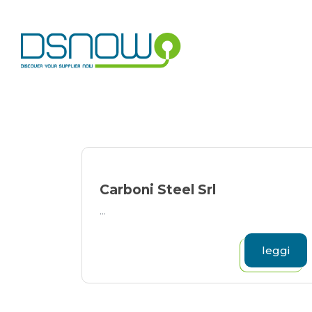
Skip
to
content
Carboni Steel Srl
...
leggi