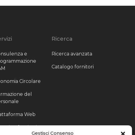
rvizi
Ricerca
nsulenza e
Ricerca avanzata
rogrammazione
Catalogo fornitori
AM
onomia Circolare
rmazione del
rsonale
attaforma Web
outing fornitori
Gestisci Consenso