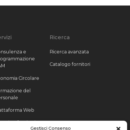
rvizi
Ricerca
nsulenza e
Ricerca avanzata
rogrammazione
Catalogo fornitori
AM
onomia Circolare
rmazione del
rsonale
attaforma Web
outing fornitori
Gestisci Consenso