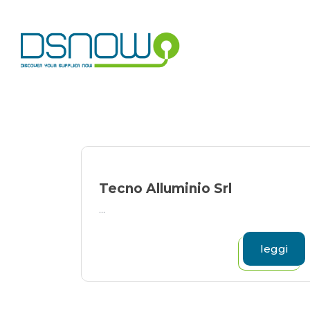
Skip
to
content
Tecno Alluminio Srl
...
leggi