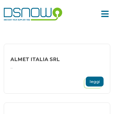
Skip
to
content
ALMET ITALIA SRL
...
leggi