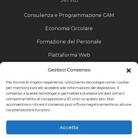
Consulenza e Programmazione CAM
Economia Circolare
Formazione del Personale
Piattaforma Web
Scouting fornitori
Gestisci Consenso
Produzione Particolari
Per fornire le migliori esperienze, utilizziamo tecnologie come i cookie
per memorizzare e/o accedere alle informazioni del dispositivo. Il
consenso a queste tecnologie ci permetterà di elaborare dati come il
Raccoglitori di Fine Linea
comportamento di navigazione o ID unici su questo sito. Non
acconsentire o ritirare il consenso può influire negativamente su alcune
Ricerca
caratteristiche e funzioni.
Ricerca avanzata
Accetta
Catalogo fornitori