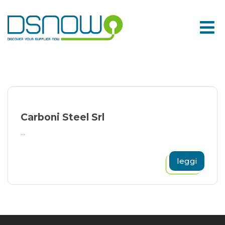
Skip
to
content
Carboni Steel Srl
...
leggi