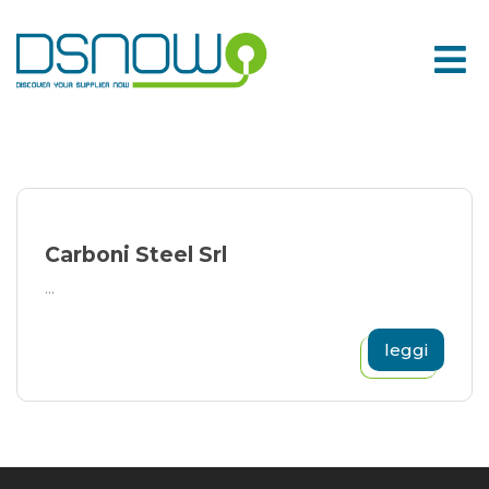
Skip
to
content
Carboni Steel Srl
...
leggi