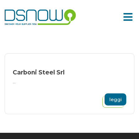
Skip
to
content
Carboni Steel Srl
...
leggi