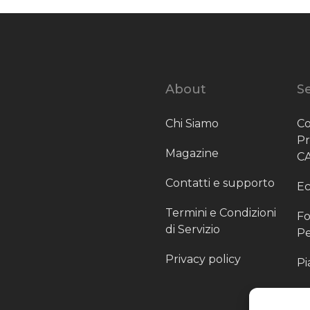
About
Se
Chi Siamo
Co
P
Magazine
C
Contatti e supporto
Ec
Termini e Condizioni
Fo
di Servizio
Pe
Privacy policy
Pi
Sc