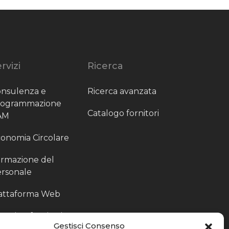
rvizi
Ricerca
nsulenza e
Ricerca avanzata
rogrammazione
Catalogo fornitori
AM
onomia Circolare
rmazione del
rsonale
attaforma Web
outing fornitori
Gestisci Consenso