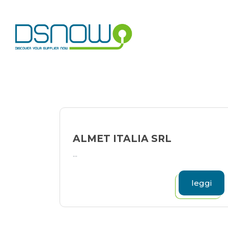
Skip
to
content
ALMET ITALIA SRL
...
leggi