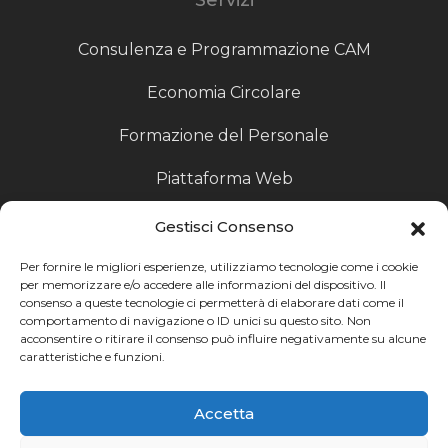
Consulenza e Programmazione CAM
Economia Circolare
Formazione del Personale
Piattaforma Web
Scouting fornitori
Gestisci Consenso
Produzione Particolari
Per fornire le migliori esperienze, utilizziamo tecnologie come i cookie
per memorizzare e/o accedere alle informazioni del dispositivo. Il
consenso a queste tecnologie ci permetterà di elaborare dati come il
Raccoglitori di Fine Linea
comportamento di navigazione o ID unici su questo sito. Non
acconsentire o ritirare il consenso può influire negativamente su alcune
Ricerca
caratteristiche e funzioni.
Ricerca avanzata
Accetta
Catalogo fornitori