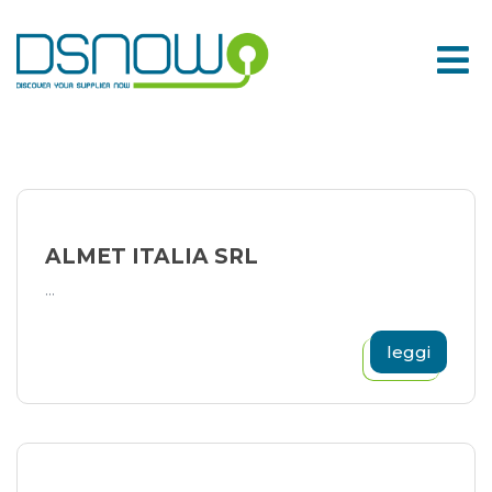
Skip
to
content
ALMET ITALIA SRL
...
leggi