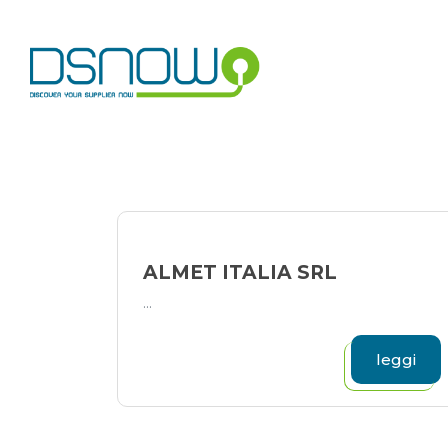
Skip
to
content
ALMET ITALIA SRL
...
leggi