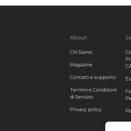
About
Se
Chi Siamo
Co
P
Magazine
C
Contatti e supporto
Ec
Termini e Condizioni
Fo
di Servizio
Pe
Privacy policy
Pi
Sc