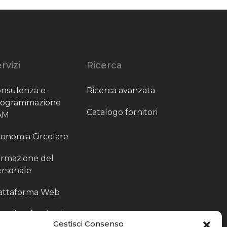
rvizi
Ricerca
nsulenza e
Ricerca avanzata
rogrammazione
Catalogo fornitori
AM
onomia Circolare
rmazione del
rsonale
attaforma Web
outing fornitori
Gestisci Consenso