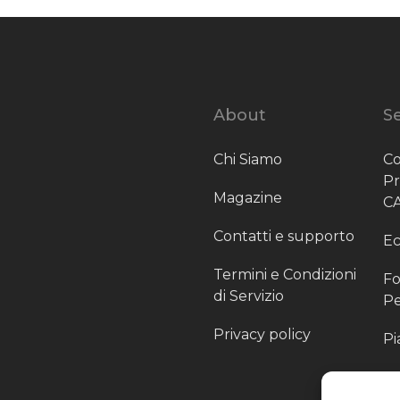
About
Se
Chi Siamo
Co
P
Magazine
C
Contatti e supporto
Ec
Termini e Condizioni
Fo
di Servizio
Pe
Privacy policy
Pi
Sc