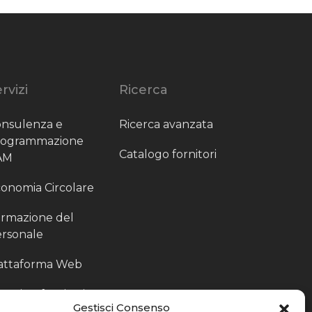
rvizi
Ricerca
nsulenza e
Ricerca avanzata
rogrammazione
Catalogo fornitori
AM
onomia Circolare
rmazione del
rsonale
attaforma Web
outing fornitori
Gestisci Consenso