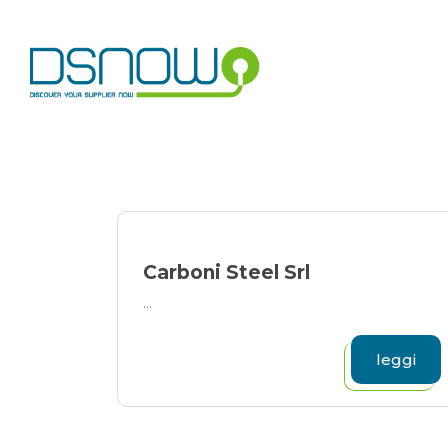
Skip
to
content
Carboni Steel Srl
...
leggi