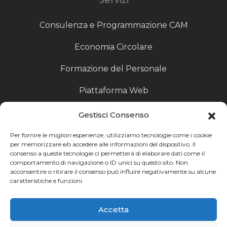
Consulenza e Programmazione CAM
Economia Circolare
Formazione del Personale
Piattaforma Web
Scouting fornitori
Gestisci Consenso
Produzione Particolari
Per fornire le migliori esperienze, utilizziamo tecnologie come i cookie
per memorizzare e/o accedere alle informazioni del dispositivo. Il
consenso a queste tecnologie ci permetterà di elaborare dati come il
Raccoglitori di Fine Linea
comportamento di navigazione o ID unici su questo sito. Non
acconsentire o ritirare il consenso può influire negativamente su alcune
Ricerca
caratteristiche e funzioni.
Ricerca avanzata
Accetta
Catalogo fornitori