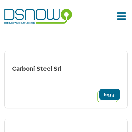
Skip
to
content
Carboni Steel Srl
...
leggi