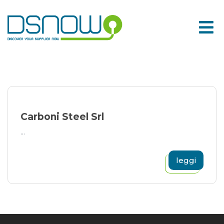
Skip
to
content
Carboni Steel Srl
...
leggi