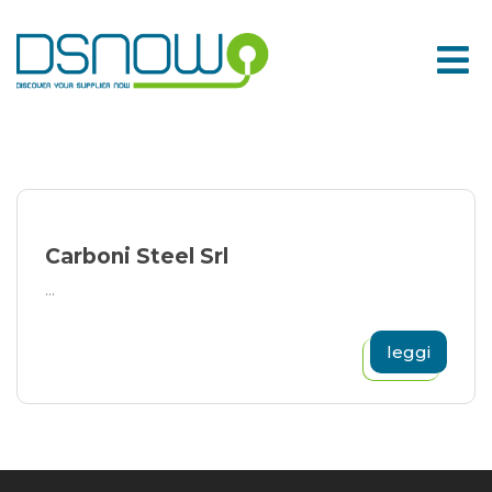
Skip
to
content
Carboni Steel Srl
...
leggi