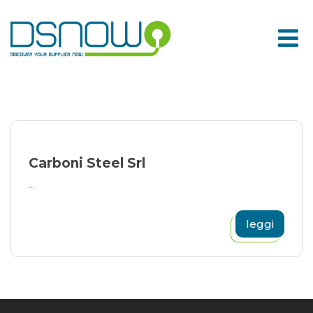
Skip
to
content
Carboni Steel Srl
...
leggi