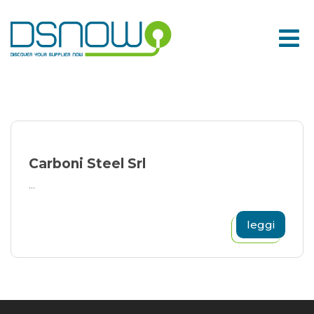
Skip
to
content
Carboni Steel Srl
...
leggi