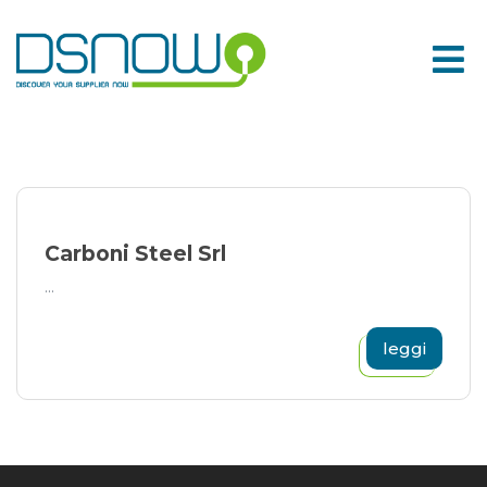
Skip
to
content
Carboni Steel Srl
...
leggi